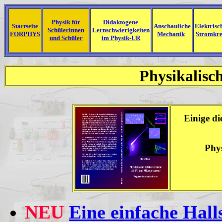
Physik für
Didaktogene
Startseite
Anschauliche
Elektrisc
Schülerinnen
Lernschwierigkeiten
FORPHYS
Mechanik
Stromkre
und Schüler
im Physik-UR
Physikalisc
.
Einige di
Phys
NEU
Eine einfache Hall