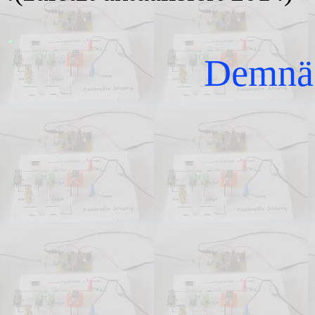
.
Demnäc