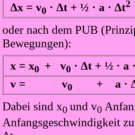
2
Δx = v
· Δt
+ ½ · a · Δt
0
oder nach dem PUB (Prinzi
Bewegungen):
x = x
+ v
· Δt + ½ · a 
0
0
v = v
+ a · 
0
Dabei sind x
und v
Anfan
0
0
Anfangsgeschwindigkeit zu 