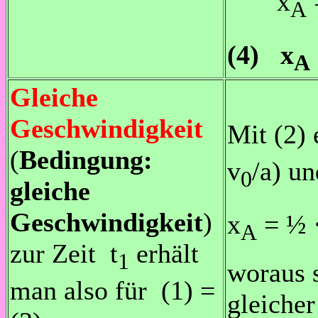
x
A
(4) x
A
Gleiche
Geschwindigkeit
Mit (2) 
(
Bedingung:
v
/a) un
0
gleiche
Geschwindigkeit
)
x
= ½
A
zur Zeit t
erhält
1
woraus s
man also für (1) =
gleicher