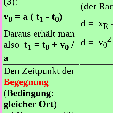
(3):
(der Rad
v
= a ( t
- t
)
0
1
0
d = x
-
R
Daraus erhält man
2
d = v
also
t
= t
+ v
/
0
1
0
0
a
Den Zeitpunkt der
Begegnung
(
Bedingung:
gleicher Ort
)