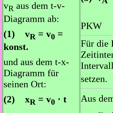
A
v
aus dem t-v-
R
hier
Diagramm ab:
PKW
(1) v
= v
=
R
0
Für die
konst.
Zeitinte
und aus dem t-x-
Interva
Diagramm für
setzen.
seinen Ort:
Aus dem
(2) x
= v
· t
R
0