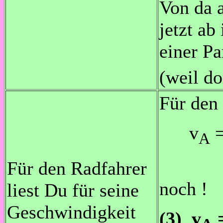
Von da 
jetzt ab
einer Pa
(weil do
Für den
v
=
A
hier
Für den Radfahrer
noch !
liest Du für seine
Geschwindigkeit
(3) v
=