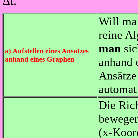
Δt.
Will man
reine A
man
sic
a) Aufstellen eines Ansatzes
anhand eines Graphen
anhand 
Ansätze
automat
Die Rich
bewegen,
(x-Koor