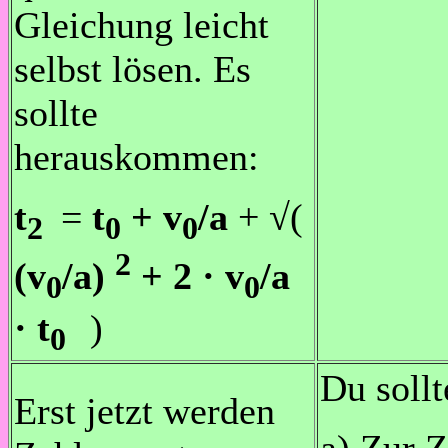
Gleichung leicht
selbst lösen. Es
sollte
herauskommen:
t
=
t
+ v
/a
+ √(
2
0
0
2
(v
/a)
+ 2 · v
/a
0
0
· t
)
0
Du sollt
Erst jetzt werden
a) Zur Z