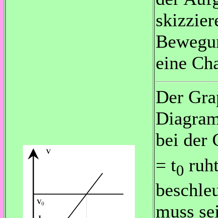
skizzier
Bewegun
eine Ch
Der Gra
Diagramm
bei der
= t
ruht
0
beschleu
muss se