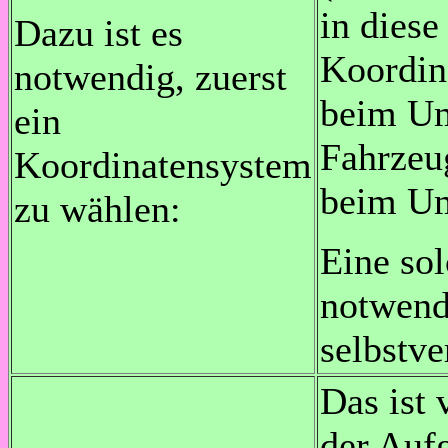
in diese
Dazu ist es
Koordin
notwendig, zuerst
beim Um
ein
Fahrzeug
Koordinatensystem
beim Um
zu wählen:
Eine so
notwendi
selbstve
Das ist 
der Auf