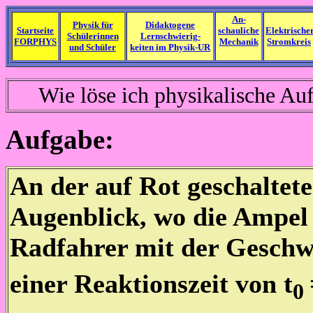
An-
Physik für
Didaktogene
Startseite
schauliche
Elektrische
Schülerinnen
Lernschwierig-
FORPHYS
Mechanik
Stromkreis
und Schüler
keiten im Physik-UR
Wie löse ich physikalische Au
Aufgabe:
An der auf Rot geschaltet
Augenblick, wo die Ampel a
Radfahrer mit der Geschw
einer Reaktionszeit von t
0