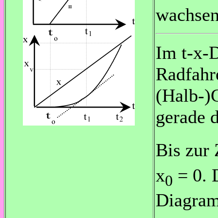
wachsen
Im t-x-
Radfahr
(Halb-)G
gerade 
Bis zur Z
x
= 0. 
0
Diagram