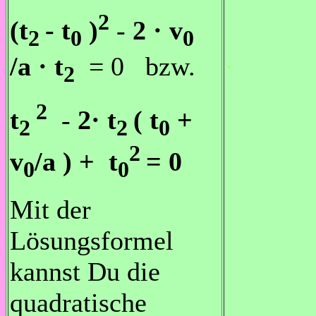
2
(t
- t
)
-
2 · v
2
0
0
.
/a · t
= 0 bzw.
2
2
t
-
2· t
( t
+
2
2
0
2
v
/a ) +
t
= 0
0
0
Mit der
Lösungsformel
kannst Du die
quadratische