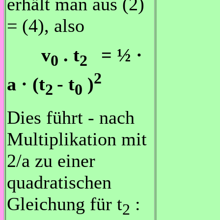
erhält man aus (2)
= (4), also
v
. t
= ½ ·
0
2
2
a · (t
- t
)
2
0
Dies führt - nach
Multiplikation mit
2/a zu einer
quadratischen
Gleichung für t
:
2