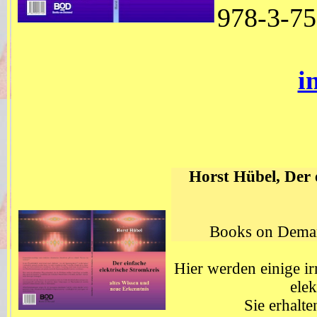
978-3-75
i
Horst Hübel,
Der 
Books on Deman
Hier werden einige ir
ele
Sie erhal