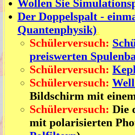
Wollen Sie Simulation
Der Doppelspalt - einma
Quantenphysik)
.
Schülerversuch:
Schü
preiswerten Spulenba
Schülerversuch:
Kepl
Schülerversuch:
Well
Bildschirm mit eine
Schülerversuch:
Die 
mit polarisierten Pho