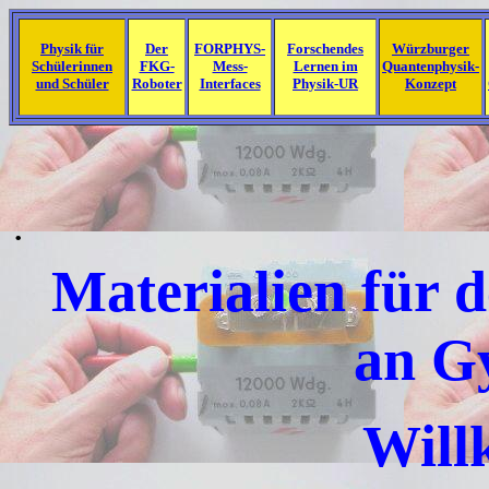
Physik für
Der
FORPHYS-
Forschendes
Würzburger
Schülerinnen
FKG-
Mess-
Lernen im
Quantenphysik-
und Schüler
Roboter
Interfaces
Physik-UR
Konzept
.
Materialien für 
an G
Will