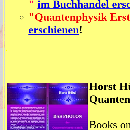
"
im Buchhandel ers
"Quantenphysik
Ers
erschienen
!
.
Horst H
Quanten
Books on