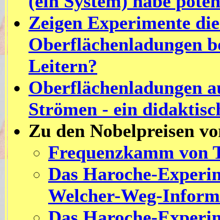
(ein System) habe poten
Zeigen Experimente die
Oberflächenladungen b
Leitern?
Oberflächenladungen au
Strömen - ein didaktis
Zu den Nobelpreisen vo
Frequenzkamm von T
Das Haroche-Experim
Welcher-Weg-Informa
Das Haroche-Experim