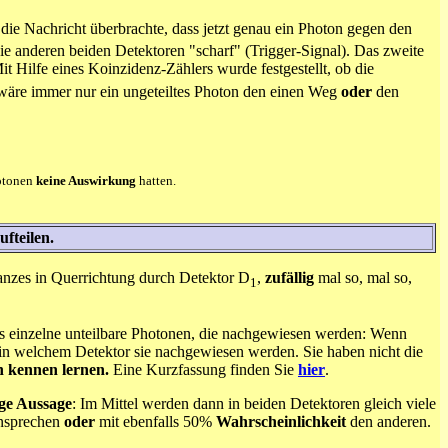
die Nachricht überbrachte, dass jetzt genau ein Photon gegen den
ie anderen beiden Detektoren "scharf" (Trigger-Signal). Das zweite
t Hilfe eines Koinzidenz-Zählers wurde festgestellt, ob die
n wäre immer nur ein ungeteiltes Photon den einen Weg
oder
den
hotonen
keine Auswirkung
hatten.
ufteilen.
anzes in Querrichtung durch Detektor D
,
zufällig
mal so, mal so,
1
ets einzelne unteilbare Photonen, die nachgewiesen werden: Wenn
, in welchem Detektor sie nachgewiesen werden. Sie haben nicht die
n kennen lernen.
Eine Kurzfassung finden Sie
hier
.
ge Aussage
: Im Mittel werden dann in beiden Detektoren gleich viele
Ansprechen
oder
mit ebenfalls 50%
Wahrscheinlichkeit
den anderen.