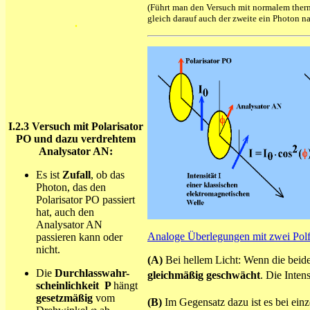
(Führt man den Versuch mit normalem ther
gleich darauf auch der zweite ein Photon nac
.
I.2.3
Versuch mit Polarisator
PO und dazu verdrehtem
Analysator AN:
Es ist
Zufall
, ob das
Photon, das den
Polarisator PO passiert
hat, auch den
Analysator AN
Analoge Überlegungen mit zwei Polf
passieren kann oder
nicht.
(A)
Bei hellem Licht: Wenn die beide
Die
Durchlasswahr-
gleichmäßig geschwächt
. Die Inten
scheinlichkeit P
hängt
gesetzmäßig
vom
(B)
Im Gegensatz dazu ist es bei ei