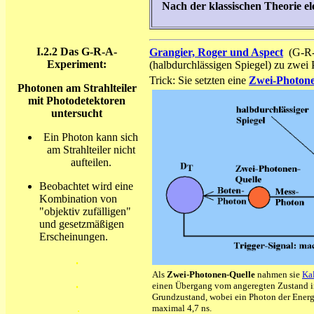
Nach der klassischen Theorie el
I.2.2
Das G-R-A-
Grangier, Roger und Aspect
(G-R-A
Experiment:
(halbdurchlässigen Spiegel) zu zwei
Trick: Sie setzten eine
Zwei-Photon
Photonen am Strahlteiler
mit Photodetektoren
untersucht
Ein Photon kann sich
am Strahlteiler nicht
aufteilen.
Beobachtet wird eine
Kombination von
"objektiv zufälligen"
und gesetzmäßigen
Erscheinungen.
.
Als
Zwei-Photonen-Quelle
nahmen sie
Ka
.
einen Übergang vom angeregten Zustand i
Grundzustand, wobei ein Photon der Energi
.
maximal 4,7 ns.