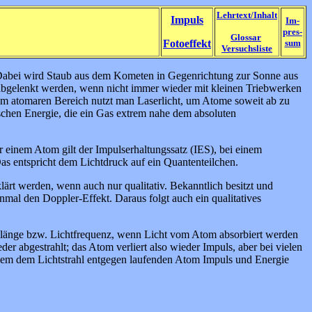
Lehrtext/Inhalt
Impuls
Im-
pres-
Glossar
Fotoeffekt
sum
Versuchsliste
Dabei wird Staub aus dem Kometen in Gegenrichtung zur Sonne aus
bgelenkt werden, wenn nicht immer wieder mit kleinen Triebwerken
Im atomaren Bereich nutzt man Laserlicht, um Atome soweit ab zu
tischen Energie, die ein Gas extrem nahe dem absoluten
r einem Atom gilt der Impulserhaltungssatz (IES), bei einem
as entspricht dem Lichtdruck auf ein Quantenteilchen.
ärt werden, wenn auch nur qualitativ. Bekanntlich besitzt und
nmal den Doppler-Effekt. Daraus folgt auch ein qualitatives
lenlänge bzw. Lichtfrequenz, wenn Licht vom Atom absorbiert werden
 abgestrahlt; das Atom verliert also wieder Impuls, aber bei vielen
einem dem Lichtstrahl entgegen laufenden Atom Impuls und Energie