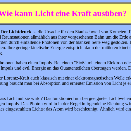
Wie kann Licht eine Kraft ausüben?
. Der
Lichtdruck
ist die Ursache für den Staubschweif von Kometen. 
 Raumstationen allmählich aus ihrer vorgesehenen Bahn um die Erde a
den durch einfallende Photonen von der blanken Seite weg gestoßen. 
en. Ihre geringe kinetische Energie entspricht dann der mittleren kine
g
.
: Photonen haben einen Impuls. Bei einem "Stoß" mit einem Elektron ode
 Impuls und evtl. Energie an das Quantenteilchen übertragen werden. D
 Lorentz-Kraft auch klassisch mit einer elektromagnetischen Welle erkl
rung braucht man bei Absorption und erneuter Emission von Licht je ei
ss Licht auf sie wirkt? Das funktioniert nur bei geeigneter Lichtwel
 Impuls. Das Photon wird in in der Regel in irgendeine Richtung wieder
des eingestrahlten Lichts: das Atom wird beschleunigt. Ähnlich wird 