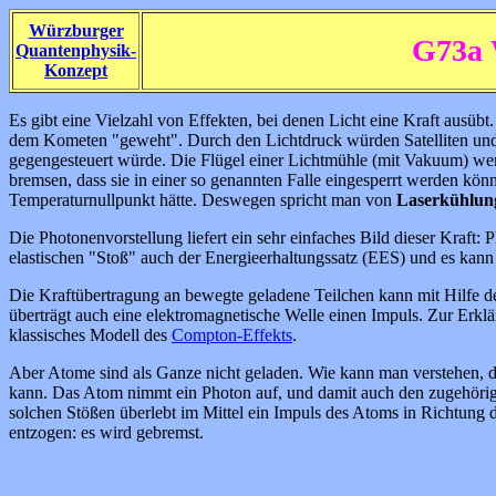
Würzburger
G73a 
Quantenphysik-
Konzept
Es gibt eine Vielzahl von Effekten, bei denen Licht eine Kraft ausübt
dem Kometen "geweht". Durch den Lichtdruck würden Satelliten und
gegengesteuert würde. Die Flügel einer Lichtmühle (mit Vakuum) wer
bremsen, dass sie in einer so genannten Falle eingesperrt werden könn
Temperaturnullpunkt hätte. Deswegen spricht man von
Laserkühlun
Die Photonenvorstellung liefert ein sehr einfaches Bild dieser Kraft
elastischen "Stoß" auch der Energieerhaltungssatz (EES) und es kann
Die Kraftübertragung an bewegte geladene Teilchen kann mit Hilfe der
überträgt auch eine elektromagnetische Welle einen Impuls. Zur Erklä
klassisches Modell des
Compton-Effekts
.
Aber Atome sind als Ganze nicht geladen. Wie kann man verstehen, da
kann. Das Atom nimmt ein Photon auf, und damit auch den zugehörigen
solchen Stößen überlebt im Mittel ein Impuls des Atoms in Richtung 
entzogen: es wird gebremst.