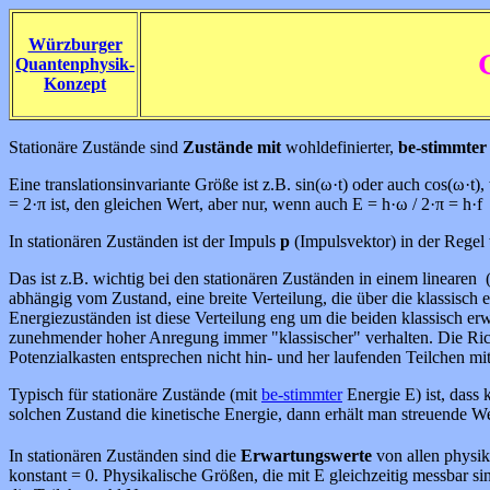
Würzburger
Quantenphysik-
Konzept
Stationäre Zustände sind
Zustände mit
wohldefinierter,
be-stimmter
Eine translationsinvariante Größe ist z.B. sin(ω·t) oder auch cos(ω·
= 2·π ist, den gleichen Wert, aber nur, wenn auch E = h·ω / 2·π = h·f 
In stationären Zuständen ist der Impuls
p
(Impulsvektor) in der Regel
Das ist z.B. wichtig bei den stationären Zuständen in einem lineare
abhängig vom Zustand, eine breite Verteilung, die über die klassisch
Energiezuständen ist diese Verteilung eng um die beiden klassisch e
zunehmender hoher Anregung immer "klassischer" verhalten. Die Ric
Potenzialkasten entsprechen nicht hin- und her laufenden Teilchen m
Typisch für stationäre Zustände (mit
be-stimmter
Energie E) ist, dass 
solchen Zustand die kinetische Energie, dann erhält man streuende Wert
In stationären Zuständen sind die
Erwartungswerte
von allen physik
konstant = 0. Physikalische Größen, die mit E gleichzeitig messbar si