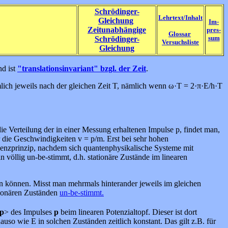
Schrödinger-
Lehrtext/Inhalt
Gleichung
Im-
Zeitunabhängige
pres-
Glossar
sum
Schrödinger-
Versuchsliste
Gleichung
nd ist
"translationsinvariant" bzgl. der Zeit
.
mlich jeweils nach der gleichen Zeit T, nämlich wenn ω·T = 2·π·E/h·T
ie Verteilung der in einer Messung erhaltenen Impulse p, findet man,
r die Geschwindigkeiten v = p/m. Erst bei sehr hohen
ndenzprinzip, nachdem sich quantenphysikalische Systeme mit
n völlig un-be-stimmt, d.h. stationäre Zustände im linearen
sein können. Misst man mehrmals hinterander jeweils im gleichen
tionären Zuständen
un-be-stimmt.
p
> des Impulses
p
beim linearen Potenzialtopf. Dieser ist dort
uso wie E in solchen Zuständen zeitlich konstant. Das gilt z.B. für