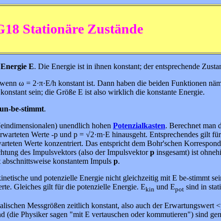
G18 Stationäre Zustände
 Energie E
. Die Energie ist in ihnen konstant; der entsprechende Zusta
t), wenn ω = 2·π·E/h konstant ist. Dann haben die beiden Funktionen nä
konstant sein; die Größe E ist also wirklich die konstante Energie.
un-be-stimmt
.
n (eindimensionalen) unendlich hohen
Potenzialkasten
. Berechnet man d
 erwarteten Werte -p und p = √2·m·E hinausgeht. Entsprechendes gilt fü
rwarteten Werte konzentriert. Das entspricht dem Bohr'schen Korrespo
htung des Impulsvektors (also der Impulsvektor
p
insgesamt) ist ohnehi
it abschnittsweise konstantem Impuls
p
.
kinetische und potenzielle Energie nicht gleichzeitig mit E be-stimmt 
e. Gleiches gilt für die potenzielle Energie. E
und E
sind in sta
kin
pot
alischen Messgrößen zeitlich konstant, also auch der Erwartungswert <
nd (die Physiker sagen "mit E vertauschen oder kommutieren") sind gena