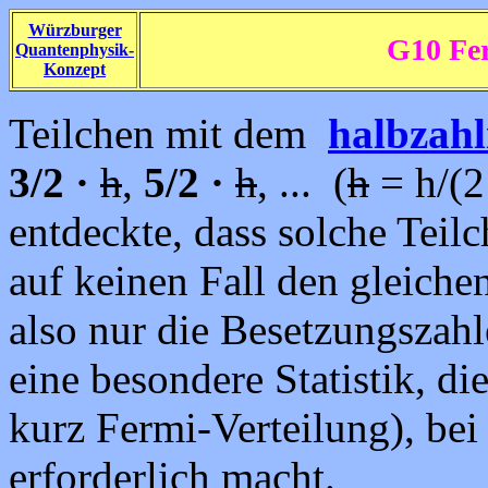
Würzburger
G10 Fe
Quantenphysik-
Konzept
Teilchen mit dem
halbzahl
3/2
·
h
,
5/2
·
h
, ... (
h
= h/(2
entdeckte, dass solche Teil
auf keinen Fall den gleich
also nur die Besetzungszahl
eine besondere Statistik, di
kurz Fermi-Verteilung), be
erforderlich macht.