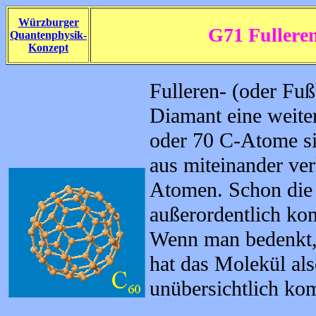
Würzburger
G71 Fullere
Quantenphysik-
Konzept
Fulleren- (oder Fu
Diamant eine weite
oder 70 C-Atome s
aus miteinander ver
Atomen. Schon die 
außerordentlich kom
Wenn man bedenkt, 
hat das Molekül als
unübersichtlich kom