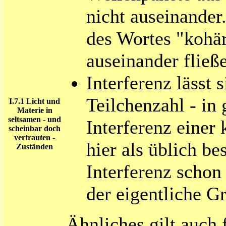
nicht auseinander
des Wortes "kohä
auseinander fließ
Interferenz lässt 
Teilchenzahl - in
I.7.1
Licht und
Materie in
seltsamen - und
Interferenz einer
scheinbar doch
vertrauten -
hier als üblich b
Zuständen
Interferenz schon
der eigentliche G
Ähnliches gilt auch 