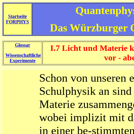
Quantenphys
Startseite
FORPHYS
Das Würzburger 
Glossar
I.7 Licht und Materie
Wissenschaftliche
vor - ab
Experimente
Schon von unseren e
Schulphysik an sind 
Materie zusammenges
wobei implizit mit d
in einer be-stimmte