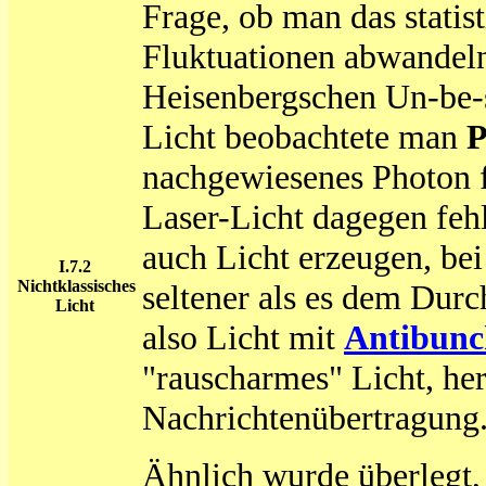
Frage, ob man das statist
Fluktuationen abwandeln
Heisenbergschen Un-be-s
Licht beobachtete man
P
nachgewiesenes Photon fo
Laser-Licht dagegen feh
auch Licht erzeugen, be
I.7.2
Nichtklassisches
seltener als es dem Durch
Licht
also Licht mit
Antibunc
"rauscharmes" Licht, her
Nachrichtenübertragun
Ähnlich wurde überlegt,