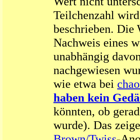
Wert nicht unters
Teilchenzahl wird
beschrieben. Die 
Nachweis eines we
unabhängig davon,
nachgewiesen wur
wie etwa bei
chao
haben kein Gedä
könnten, ob gera
wurde). Das zeig
Brown/Twiss
-Ano